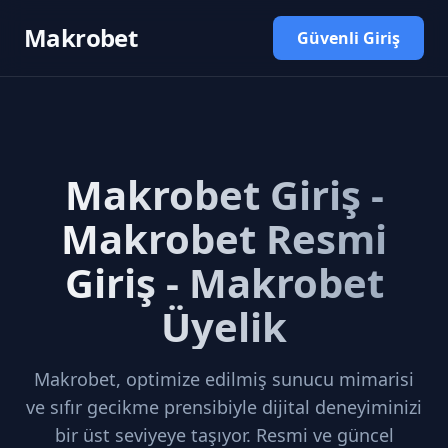
Makrobet
Güvenli Giriş
Makrobet Giriş -
Makrobet Resmi
Giriş - Makrobet
Üyelik
Makrobet, optimize edilmiş sunucu mimarisi
ve sıfır gecikme prensibiyle dijital deneyiminizi
bir üst seviyeye taşıyor. Resmi ve güncel