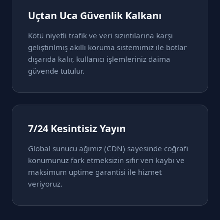
Uçtan Uca Güvenlik Kalkanı
Kötü niyetli trafik ve veri sızıntılarına karşı
geliştirilmiş akıllı koruma sistemimiz ile botlar
dışarıda kalır, kullanıcı işlemleriniz daima
güvende tutulur.
7/24 Kesintisiz Yayın
Global sunucu ağımız (CDN) sayesinde coğrafi
konumunuz fark etmeksizin sıfır veri kaybı ve
maksimum uptime garantisi ile hizmet
veriyoruz.